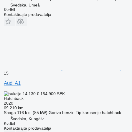
Švedska, Umeå
Kvdbil
Kontaktirajte prodavatelja
15
Audi A1
14.130 €
154.900 SEK
Hatchback
2020
69.210 km
Snaga
116 k.s. (85 kW)
Gorivo
benzin
Tip karoserije
hatchback
Švedska, Kungälv
Kvdbil
Kontaktirajte prodavatelja