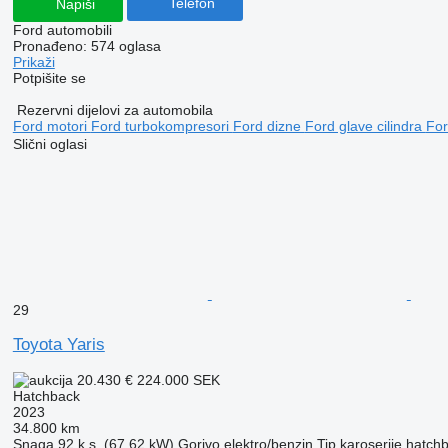
Telefon
Napiši
Ford automobili
Pronađeno:
574 oglasa
Prikaži
Potpišite se
Rezervni dijelovi za automobila
Ford motori
Ford turbokompresori
Ford dizne
Ford glave cilindra
For
Slični oglasi
29
Toyota Yaris
20.430 €
224.000 SEK
Hatchback
2023
34.800 km
Snaga
92 k.s. (67.62 kW)
Gorivo
elektro/benzin
Tip karoserije
hatch