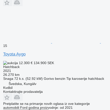
15
Toyota Aygo
12.300 €
134.900 SEK
Hatchback
2021
26.270 km
Snaga
72 k.s. (52.92 kW)
Gorivo
benzin
Tip karoserije
hatchback
Švedska, Kungälv
Kvdbil
Kontaktirajte prodavatelja
Pretplatite se na primanje novih oglasa iz ove kategorije
automobili
Ford
godina proizvodnje: od 2021