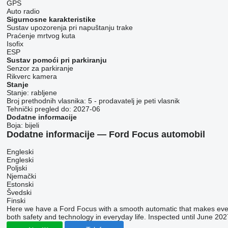
GPS
Auto radio
Sigurnosne karakteristike
Sustav upozorenja pri napuštanju trake
Praćenje mrtvog kuta
Isofix
ESP
Sustav pomoći pri parkiranju
Senzor za parkiranje
Rikverc kamera
Stanje
Stanje:
rabljene
Broj prethodnih vlasnika:
5 - prodavatelj je peti vlasnik
Tehnički pregled do:
2027-06
Dodatne informacije
Boja:
bijeli
Dodatne informacije — Ford Focus automobil
Engleski
Engleski
Poljski
Njemački
Estonski
Švedski
Finski
Here we have a Ford Focus with a smooth automatic that makes every
both safety and technology in everyday life. Inspected until June 202