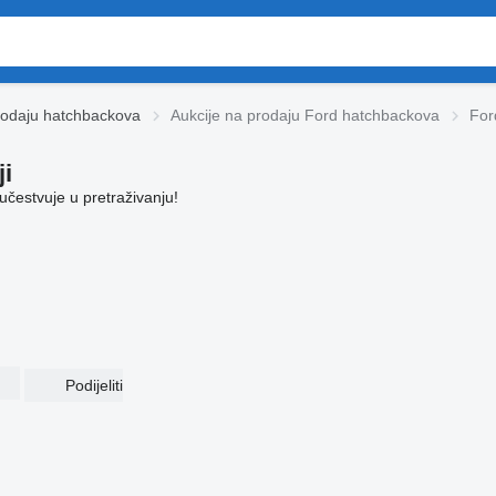
rodaju hatchbackova
Aukcije na prodaju Ford hatchbackova
For
ji
učestvuje u pretraživanju!
Podijeliti