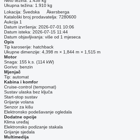
Neto težina:
1.438 kg
Ukupna težina:
1.910 kg
Lokacija:
Švedska
Åkersberga
Kataloški broj prodavatelja:
7280600
Aukcija
1
Datum izvršenja:
2026-07-01 10:06
Datum isteka:
2026-07-15 11:44
Datum objavljivanja:
više od 1 mjeseca
Opis
Tip karoserije:
hatchback
Ukupne dimenzije:
4,398 m × 1,844 m × 1,515 m
Motor
Snaga:
155 k.s. (114 kW)
Gorivo:
benzin
Mjenjač
Tip:
automat
Kabina i komfor
Cruise-control (tempomat)
Sustav ulaska bez ključa
Start-stop sustav
Grijanje volana
Senzor za kišu
Elektronsko podešavanje ogledala
Dodatne opcije
Klima uređaj
Elektronsko podizanje stakala
Grijanje sjedala
Multimedija