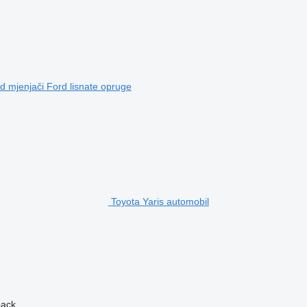
d mjenjači
Ford lisnate opruge
Toyota Yaris automobil
back