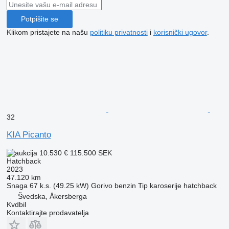
Potpišite se
Klikom pristajete na našu
politiku privatnosti
i
korisnički ugovor
.
32
KIA Picanto
10.530 €
115.500 SEK
Hatchback
2023
47.120 km
Snaga
67 k.s. (49.25 kW)
Gorivo
benzin
Tip karoserije
hatchback
Švedska, Åkersberga
Kvdbil
Kontaktirajte prodavatelja