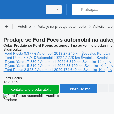
Autoline
Aukcije na prodaju automobila
Aukcije na p
Prodaje se Ford Focus automobil na aukci
Oglas
Prodaje se Ford Focus automobil na aukciji
je prodan i ne 
Slični oglasi
Ford Fiesta
9.377 €
Automobil
2019
27.240 km
Švedska, Kungälv
Ford Puma
8.574 €
Automobil
2022
17.770 km
Švedska, Svedala
Toyota Yaris
17.830 €
Automobil
2024
6.310 km
Švedska, Kungälv
Toyota Yaris
15.310 €
Automobil
2022
83.190 km
Švedska, Kungälv
Ford Focus
2.828 €
Automobil
2020
174.640 km
Švedska, Kungälv
Ford Focus
13.820 €
Nazovite me
Kontaktirajte prodavatelja
Prodano