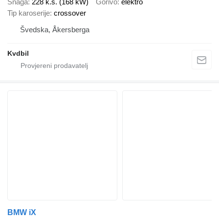
Snaga
228 k.s. (168 kW)
Gorivo
elektro
Tip karoserije
crossover
Švedska, Åkersberga
Kvdbil
BMW iX