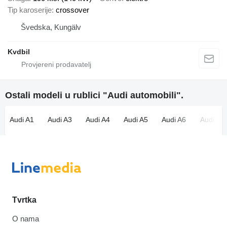
Tip karoserije
crossover
Švedska, Kungälv
Kvdbil
Ostali modeli u rublici "Audi automobili".
Audi A1
Audi A3
Audi A4
Audi A5
Audi A6
Audi A7
Tvrtka
O nama