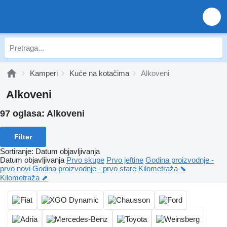
Kamperi
Kuće na kotačima
Alkoveni
Alkoveni
97 oglasa:
Alkoveni
Filter
Sortiranje
:
Datum objavljivanja
Datum objavljivanja
Prvo skupe
Prvo jeftine
Godina proizvodnje -
prvo novi
Godina proizvodnje - prvo stare
Kilometraža ⬊
Kilometraža ⬈